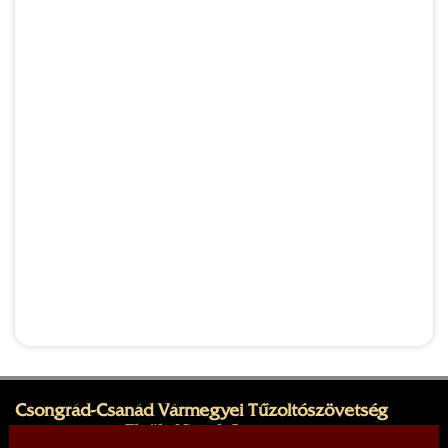
Csongrád-Csanád Vármegyei Tűzoltószövetség
Elnök: Virágh István