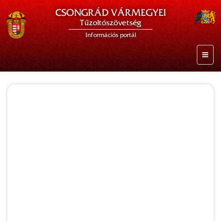
CSONGRÁD VÁRMEGYEI
Tűzoltószövetség
Információs portál