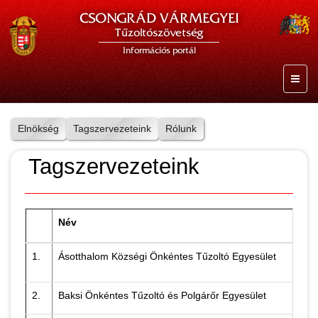
CSONGRÁD VÁRMEGYEI
Tűzoltószövetség
Információs portál
Elnökség
Tagszervezeteink
Rólunk
Tagszervezeteink
Név
1.
Ásotthalom Községi Önkéntes Tűzoltó Egyesület
2.
Baksi Önkéntes Tűzoltó és Polgárőr Egyesület