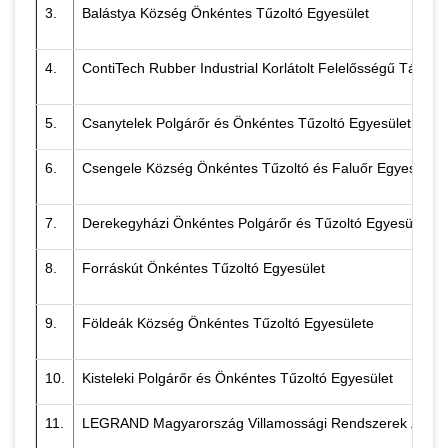
3.
Balástya Község Önkéntes Tűzoltó Egyesület
4.
ContiTech Rubber Industrial Korlátolt Felelősségű Társa
5.
Csanytelek Polgárőr és Önkéntes Tűzoltó Egyesület
6.
Csengele Község Önkéntes Tűzoltó és Faluőr Egyesülete
7.
Derekegyházi Önkéntes Polgárőr és Tűzoltó Egyesület
8.
Forráskút Önkéntes Tűzoltó Egyesület
9.
Földeák Község Önkéntes Tűzoltó Egyesülete
10.
Kisteleki Polgárőr és Önkéntes Tűzoltó Egyesület
11.
LEGRAND Magyarország Villamossági Rendszerek Zártk