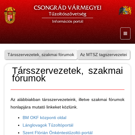
CSONGRÁD VÁRMEGYEI
Tűzoltószövetség
Információs portál
Társszervezetek, szakmai fórumok
Az MTSZ tagszervezetei
Társszervezetek, szakmai
fórumok
Az alábbiakban társszervezeteink, illetve szakmai fórumok
honlapjára mutató linkeket közlünk.
BM OKF központi oldal
Lánglovagok Tűzoltóportál
Szent Flórián Önkéntestűzoltó-portál