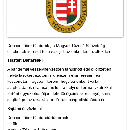
Dobson Tibor tű. ddtbk., a Magyar Tűzoltó Szövetség
elnökének kérését tolmácsoljuk az önkéntes tűzoltók felé.
Tisztelt Bajtársak!
A pandémai veszélyhelyzetben tanúsított eddigi önzetlen
helytállásokért ezúton is kifejezem elismerésem és
köszönetem, egyben kérem, hogy az önként vállalt
alapfeladatok ellátása mellett, a helyi önkormányzatokkal
történt egyeztetés útján, lehetőségeink szerint nyújtsunk
segítséget az arra rászoruló lakosság ellátásában is.
Bajtársi üdvözlettel:
Dobson Tibor tű. dandártábornok
elnök
​Magyar Tűzoltó Szövetség