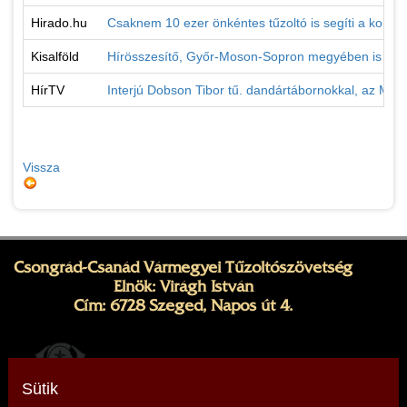
Hirado.hu
Csaknem 10 ezer önkéntes tűzoltó is segíti a korona
Kisalföld
Hírösszesítő, Győr-Moson-Sopron megyében is segí
HírTV
Interjú Dobson Tibor tű. dandártábornokkal, az MTS
Vissza
Csongrád-Csanád Vármegyei Tűzoltószövetség
Elnök: Virágh István
Cím: 6728 Szeged, Napos út 4.
Sütik