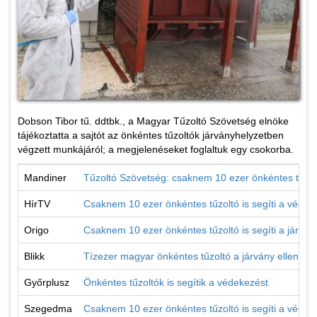
Dobson Tibor tű. ddtbk., a Magyar Tűzoltó Szövetség elnöke
tájékoztatta a sajtót az önkéntes tűzoltók járványhelyzetben
végzett munkájáról; a megjelenéseket foglaltuk egy csokorba.
Mandiner
Tűzoltó Szövetség: csaknem 10 ezer önkéntes tűzolt
HírTV
Csaknem 10 ezer önkéntes tűzoltó is segíti a védek
Origo
Csaknem 10 ezer önkéntes tűzoltó is segíti a járván
Blikk
Tízezer magyar önkéntes tűzoltó a járvány elleni 
Győrplusz
Önkéntes tűzoltók is segítik a védekezést
Szegedma
Csaknem 10 ezer önkéntes tűzoltó is segíti a védek