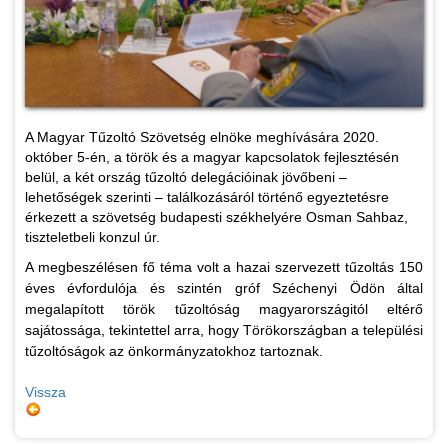
A Magyar Tűzoltó Szövetség elnöke meghívására 2020.
október 5-én, a török és a magyar kapcsolatok fejlesztésén
belül, a két ország tűzoltó delegációinak jövőbeni –
lehetőségek szerinti – találkozásáról történő egyeztetésre
érkezett a szövetség budapesti székhelyére Osman Sahbaz,
tiszteletbeli konzul úr.
A megbeszélésen fő téma volt a hazai szervezett tűzoltás 150
éves évfordulója és szintén gróf Széchenyi Ödön által
megalapított török tűzoltóság magyarországitól eltérő
sajátossága, tekintettel arra, hogy Törökországban a települési
tűzoltóságok az önkormányzatokhoz tartoznak.
Vissza