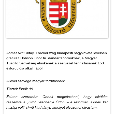
Ahmet Akif Oktay, Törökország budapesti nagykövete levélben
gratulált Dobson Tibor tű. dandártábornoknak, a Magyar
Tűzoltó Szövetség elnökének a szervezet fennállásának 150.
évfordulója alkalmából.
A levél szövege magyar fordításban:
Tisztelt Elnök úr!
Ezúton szeretném Önnek megköszönni, hogy elküldte
részemre a „Gróf Széchenyi Ödön – A reformer, akinek két
hazája volt” című kiadványt, amelyet élvezettel olvastam.