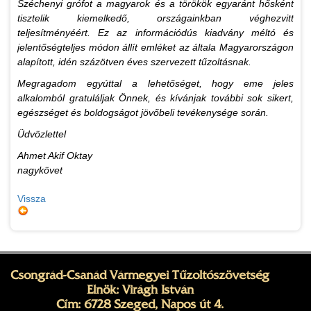
Széchenyi grófot a magyarok és a törökök egyaránt hősként
tisztelik kiemelkedő, országainkban véghezvitt
teljesítményéért. Ez az információdús kiadvány méltó és
jelentőségteljes módon állít emléket az általa Magyarországon
alapított, idén százötven éves szervezett tűzoltásnak.
Megragadom egyúttal a lehetőséget, hogy eme jeles
alkalomból gratuláljak Önnek, és kívánjak további sok sikert,
egészséget és boldogságot jövőbeli tevékenysége során.
Üdvözlettel
Ahmet Akif Oktay
nagykövet
Vissza
Csongrád-Csanád Vármegyei Tűzoltószövetség
Elnök: Virágh István
Cím: 6728 Szeged, Napos út 4.