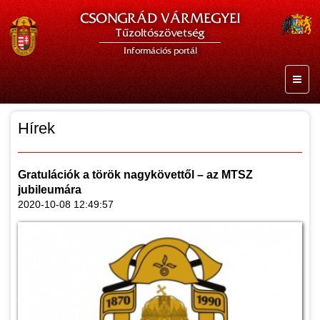
CSONGRÁD VÁRMEGYEI
Tűzoltószövetség
Információs portál
Hírek
Gratulációk a török nagykövettől – az MTSZ
jubileumára
2020-10-08 12:49:57