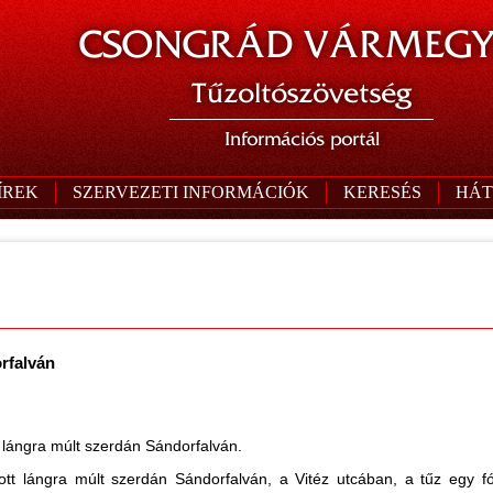
CSONGRÁD VÁRMEGY
Tűzoltószövetség
Információs portál
ÍREK
SZERVEZETI INFORMÁCIÓK
KERESÉS
HÁT
rfalván
t lángra múlt szerdán Sándorfalván.
tt lángra múlt szerdán Sándorfalván, a Vitéz utcában, a tűz egy fól