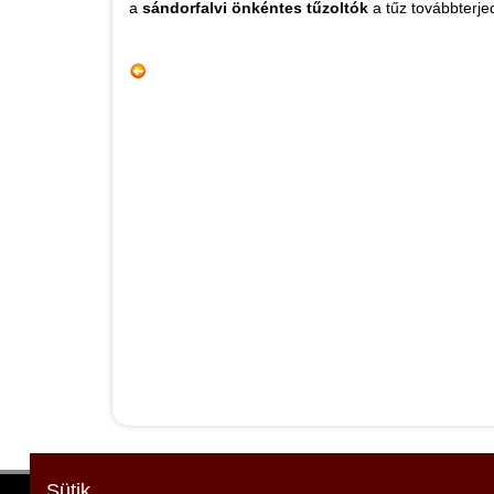
a
sándorfalvi önkéntes tűzoltók
a tűz továbbterje
Sütik