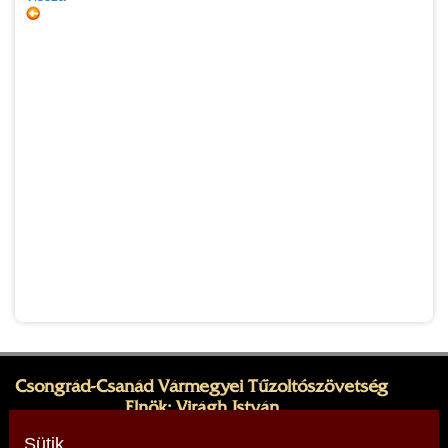
Csongrád-Csanád Vármegyei Tűzoltószövetség
Elnök: Virágh István
Cím: 6728 Szeged, Napos út 4.
Sütik