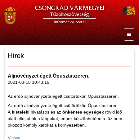
CSONGRÁD VÁRMEGYEI
Tűzoltószövetség
Információs portál
Hírek
Aljnövényzet égett Ópusztaszeren.
2021-03-18 10:43:15
Az erdő aljnövényzete égett csütörtökön Ópusztaszeren.
Az erdő aljnövényzete égett csütörtökön Ópusztaszeren.
A
kisteleki
hivatásos és az
önkéntes egységek
rövid idő
alatt elfojtották a lángokat, ennek köszönhetően a tűz nem
okozott komoly károkat a környezetben.
Vissza