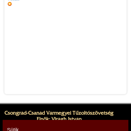
Csongrád-Csanád Vármegyei Tűzoltószövetség
Elnök: Virágh István
Cím: 6728 Szeged, Napos út 4.
Sütik