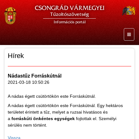
CSONGRÁD VÁRMEGYEI
Tűzoltószövetség
Információs portál
Hírek
Nádastűz Forráskútnál
2021-03-18 10:50:26
A nádas égett csütörtökön este Forráskútnál.
A nádas égett csütörtökön este Forráskútnál. Egy hektáros
területet érintett a tűz, melyet a ruzsai hivatásos és
a
forráskúti önkéntes egységek
fojtottak el. Személyi
sérülés nem történt.
Vissza