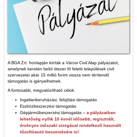
A BGA Zrt. honlapján kiírták a Városi Civil Alap pályázatot,
amelynek keretén belül ötezer fő feletti települések civil
szervezetei akár 15 millió forint vissza nem térítendő
támogatás is igényelhetnek.
A fontosabb, megvalósítható célok:
Ingatlanberuházási, felújítási támogatás
Eszközbeszerzési támogatás
Gépjárműbeszerzési támogatás –
a pályázatban
lehetőség nyílik 10 évnél idősebb, regisztrált,
érvényes műszaki vizsgával rendelkező használt
tűzoltóautó beszerzésére is!