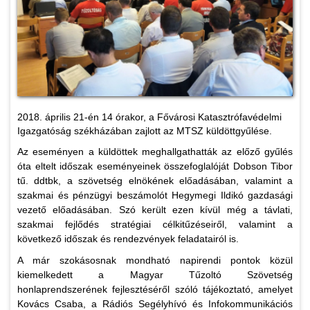
2018. április 21-én 14 órakor, a Fővárosi Katasztrófavédelmi
Igazgatóság székházában zajlott az MTSZ küldöttgyűlése.
Az eseményen a küldöttek meghallgathatták az előző gyűlés
óta eltelt időszak eseményeinek összefoglalóját Dobson Tibor
tű. ddtbk, a szövetség elnökének előadásában, valamint a
szakmai és pénzügyi beszámolót Hegymegi Ildikó gazdasági
vezető előadásában. Szó került ezen kívül még a távlati,
szakmai fejlődés stratégiai célkitűzéseiről, valamint a
következő időszak és rendezvények feladatairól is.
A már szokásosnak mondható napirendi pontok közül
kiemelkedett a Magyar Tűzoltó Szövetség
honlaprendszerének fejlesztéséről szóló tájékoztató, amelyet
Kovács Csaba, a Rádiós Segélyhívó és Infokommunikációs