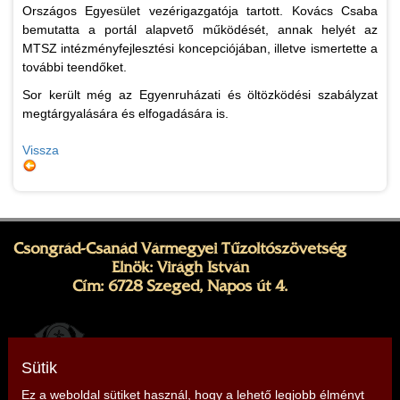
Országos Egyesület vezérigazgatója tartott. Kovács Csaba
bemutatta a portál alapvető működését, annak helyét az
MTSZ intézményfejlesztési koncepciójában, illetve ismertette a
további teendőket.
Sor került még az Egyenruházati és öltözködési szabályzat
megtárgyalására és elfogadására is.
Vissza
Csongrád-Csanád Vármegyei Tűzoltószövetség
Elnök: Virágh István
Cím: 6728 Szeged, Napos út 4.
Sütik
Ez a weboldal sütiket használ, hogy a lehető legjobb élményt