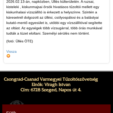
2026.02.13-án, napközben, Üllés külterületén. A ruzsai,
kisteleki , kiskunmajsai őrsök hivatásos tűzoltói mellett egy
kiskunhalasi vízszállító is érkezett a helyszínre. Szintén a
káresetnél dolgozott az üllési, csólyospálosi és a balástyai
kutató-mentő egyesület is, utóbbi egy vízszállítóval segítette
az oltást. Az egységek több vízsugárral, több órás munkával
tudták a tüzet eloltani. Személyi sérülés nem történt.
(fotó: Üllés ÖTE)
Vissza
Csongrád-Csanád Vármegyei Tűzoltószövetség
Elnök: Virágh István
Cím: 6728 Szeged, Napos út 4.