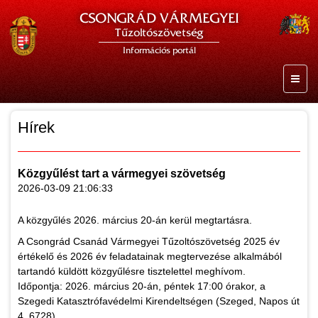
CSONGRÁD VÁRMEGYEI
Tűzoltószövetség
Információs portál
Hírek
Közgyűlést tart a vármegyei szövetség
2026-03-09 21:06:33
A közgyűlés 2026. március 20-án kerül megtartásra.
A Csongrád Csanád Vármegyei Tűzoltószövetség 2025 év
értékelő és 2026 év feladatainak megtervezése alkalmából
tartandó küldött közgyűlésre tisztelettel meghívom.
Időpontja: 2026. március 20-án, péntek 17:00 órakor, a
Szegedi Katasztrófavédelmi Kirendeltségen (Szeged, Napos út
4, 6728).