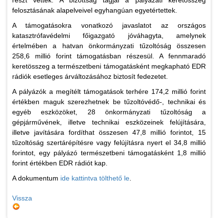
részt vettek. A bizottság tagjai a pályázati keretösszeg
felosztásának alapelveivel egyhangúan egyetértettek.
A támogatásokra vonatkozó javaslatot az országos
katasztrófavédelmi főigazgató jóváhagyta, amelynek
értelmében a hatvan önkormányzati tűzoltóság összesen
258,6 millió forint támogatásban részesül. A fennmaradó
keretösszeg a természetbeni támogatásként megkapható EDR
rádiók esetleges árváltozásához biztosít fedezetet.
A pályázók a megítélt támogatások terhére 174,2 millió forint
értékben maguk szerezhetnek be tűzoltóvédő-, technikai és
egyéb eszközöket, 28 önkormányzati tűzoltóság a
gépjárművének, illetve technikai eszközeinek felújítására,
illetve javítására fordíthat összesen 47,8 millió forintot, 15
tűzoltóság szertárépítésre vagy felújításra nyert el 34,8 millió
forintot, egy pályázó természetbeni támogatásként 1,8 millió
forint értékben EDR rádiót kap.
A dokumentum
ide kattintva tölthető le
.
Vissza