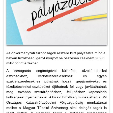
Az önkormányzati tűzoltóságok részére kiírt pályázatra mind a
hatvan tűzoltóság igényt nyújtott be összesen csaknem 262,3
millió forint értékben.
A támogatás segítségével különféle tűzoltótechnikai
eszközökhöz, védőfelszerelésekhez és egyéb
szakfelszerelésekhez juthatnak hozzá, gépjárműveket és
tűzoltótechnikai-eszközöket újíthatnak fel vagy javíttathatnak
meg, továbbá szertárépítéshez, -felújításhoz kapcsolódó
költségeket nyerhetnek el. A bíráló bizottság munkájában a BM
Országos Katasztrófavédelmi Főigazgatóság munkatársai
mellett a Magyar Tűzoltó Szövetség által delegált tagok is