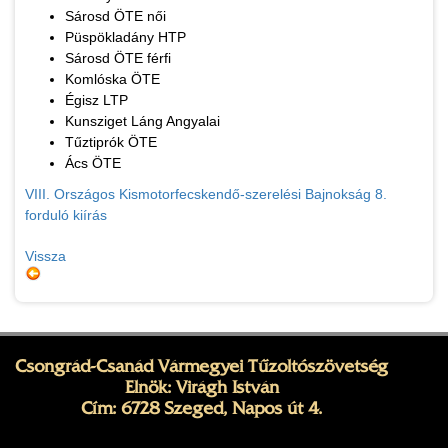
Sárosd ÖTE női
Püspökladány HTP
Sárosd ÖTE férfi
Komlóska ÖTE
Égisz LTP
Kunsziget Láng Angyalai
Tűztiprók ÖTE
Ács ÖTE
VIII. Országos Kismotorfecskendő-szerelési Bajnokság 8.
forduló kiírás
Vissza
Csongrád-Csanád Vármegyei Tűzoltószövetség
Elnök: Virágh István
Cím: 6728 Szeged, Napos út 4.