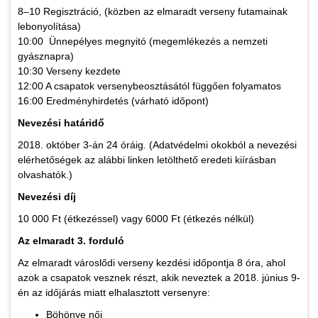
8–10 Regisztráció, (közben az elmaradt verseny futamainak
lebonyolítása)
10:00 Ünnepélyes megnyitó (megemlékezés a nemzeti
gyásznapra)
10:30 Verseny kezdete
12:00 A csapatok versenybeosztásától függően folyamatos
16:00 Eredményhirdetés (várható időpont)
Nevezési határidő
2018. október 3-án 24 óráig. (Adatvédelmi okokból a nevezési
elérhetőségek az alábbi linken letölthető eredeti kiírásban
olvashatók.)
Nevezési díj
10 000 Ft (étkezéssel) vagy 6000 Ft (étkezés nélkül)
Az elmaradt 3. forduló
Az elmaradt városlődi verseny kezdési időpontja 8 óra, ahol
azok a csapatok vesznek részt, akik neveztek a 2018. június 9-
én az időjárás miatt elhalasztott versenyre:
Böhönye női