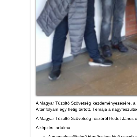
A Magyar Tűzoltó Szövetség kezdeményezésére, a B
A tanfolyam egy hétig tartott. Témája a nagyfeszült
A Magyar Tűzoltó Szövetség részéről Hodut János és
A képzés tartalma:
A magasfeszültségű járműveken lévő veszélye