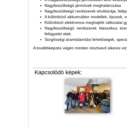
Nagyfeszültségű járművek meghatározása
Nagyfeszültségű rendszerek struktúrája, felép
A különböző akkumulátor modellek, típusok, v
Különböző elektromos meghajtók változatai gy
Nagyfeszültségű rendszerek klasszikus ára
felügyelet alatt.
Sürgősségi áramtalanítási lehetőségek, speciá
A továbbképzés végén minden résztvevő sikeres vizs
Kapcsolódó képek: