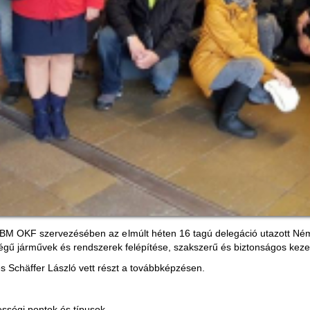
M OKF szervezésében az elmúlt héten 16 tagú delegáció utazott Néme
ségű járművek és rendszerek felépítése, szakszerű és biztonságos keze
 Schäffer László vett részt a továbbképzésen.
sségi pontok és típusok