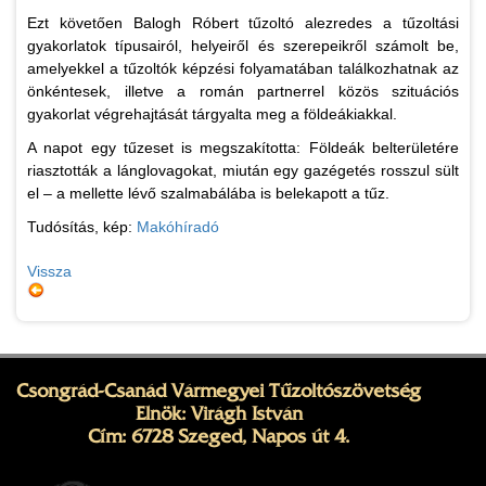
Ezt követően Balogh Róbert tűzoltó alezredes a tűzoltási
gyakorlatok típusairól, helyeiről és szerepeikről számolt be,
amelyekkel a tűzoltók képzési folyamatában találkozhatnak az
önkéntesek, illetve a román partnerrel közös szituációs
gyakorlat végrehajtását tárgyalta meg a földeákiakkal.
A napot egy tűzeset is megszakította: Földeák belterületére
riasztották a lánglovagokat, miután egy gazégetés rosszul sült
el – a mellette lévő szalmabálába is belekapott a tűz.
Tudósítás, kép:
Makóhíradó
Vissza
Csongrád-Csanád Vármegyei Tűzoltószövetség
Elnök: Virágh István
Cím: 6728 Szeged, Napos út 4.