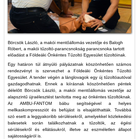
Börcsök László, a makói mentőállomás vezetője és Balogh
Róbert, a makói tűzoltó-parancsnokság parancsnoka tartott
előadást a Földeáki Önkéntes Tűzoltó Egyesület tűzoltóinak.
Egy határon túl átnyúló pályázatnak köszönhetően számos
rendezvényt is szervezhet a Földeáki Önkéntes Tűzoltó
Egyesület. A tender végén a lánglovagok egy új tűzoltóautóval
gazdagodhatnak. Ennek a kiírásnak köszönhetően péntek
délelőtt Börcsök László, a makói mentőállomás vezetője az
alapszintű újraélesztést tanította meg az önkéntes tűzoltóknak.
Az AMBU-FANTOM bábu segítségével a helyes
mellkaskompressziót és befújást is elsajátíthatták. Továbbá
szó esett a leggyakoribb sérülésekről, amelyekkel közlekedési
balesetek során találkozhatnak a tűzoltók, az égési
sérülésekről és ellátásukról, illetve az eszméletlen állapot
sajátosságáról is.