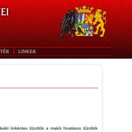
EI
TÉR
LINKEK
áki önkéntes tűzoltók a makói hivatásos tűzoltók