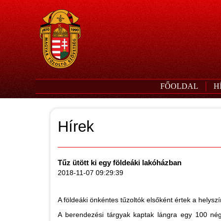
FŐOLDAL
H
Hírek
Tűz ütött ki egy földeáki lakóházban
2018-11-07 09:29:39
A földeáki önkéntes tűzoltók elsőként értek a helyszí
A berendezési tárgyak kaptak lángra egy 100 nég