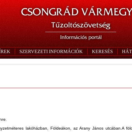
CSONGRÁD VÁRMEGY
Tűzoltószövetség
Információs portál
ÍREK
SZERVEZETI INFORMÁCIÓK
KERESÉS
HÁT
nre.
yzetméteres lakóházban, Földeákon, az Arany János utcában.A földe