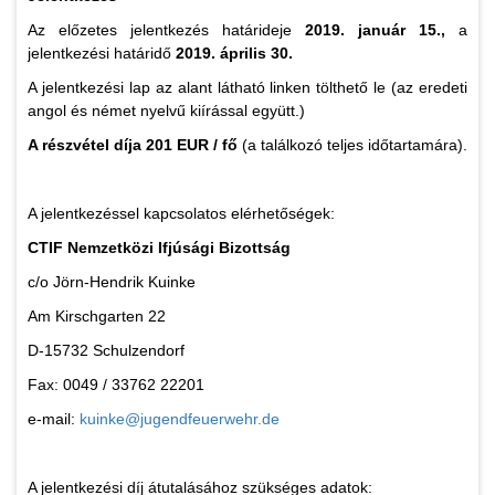
Az előzetes jelentkezés határideje
2019. január 15.,
a
jelentkezési határidő
2019. április 30.
A jelentkezési lap az alant látható linken tölthető le (az eredeti
angol és német nyelvű kiírással együtt.)
A részvétel díja 201 EUR / fő
(a találkozó teljes időtartamára).
A jelentkezéssel kapcsolatos elérhetőségek:
CTIF Nemzetközi Ifjúsági Bizottság
c/o Jörn-Hendrik Kuinke
Am Kirschgarten 22
D-15732 Schulzendorf
Fax: 0049 / 33762 22201
e-mail:
kuinke@jugendfeuerwehr.de
A jelentkezési díj átutalásához szükséges adatok: