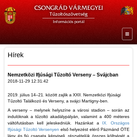
CSONGRÁD VÁRMEGYEI
Tűzoltószövetség
Információs portál
Hírek
Nemzetközi Ifjúsági Tűzoltó Verseny – Svájcban
2018-11-29 12:31:42
2019. július 14–21. között zajlik a XXII. Nemzetközi Ifjúsági
Tűzoltó Találkozó és Verseny, a svájci Martigny-ben.
A verseny – melynek helyszíne a városi stadion – során az
indulóknak a tűzoltó akadálypályán, valamint a 400 méteres
váltófutásban kell jeleskedniük. Hazánkat a
IX. Országos
Ifjúsági Tűzoltó Versenyen
első helyezést elérő Pázmánd ÖTE
lány és fiú csapata képviseli, részvételük összes költségét a