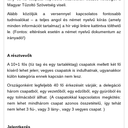
Magyar Tűzoltó Szövetség viseli.
Alább közöljük a versennyel kapcsolatos fontosabb
tudnivalókat – a teljes angol és német nyelvű kiírás (amely
minden információt tartalmaz) a hír végi linkre kattintva tölthető
le. (Fontos: eltérések esetén a német nyelvű dokumentum az
irányadó!)
A résztvevők
A 10+1 fős (tíz tag és egy tartaléktag) csapatok mellett két fő
kísérő lehet jelen; vegyes csapatok is indulhatnak, ugyanakkor
külön kategória ennek kapcsán nem lesz.
Országonként legfeljebb 40 fő érkezését várják; a delegáció
három csapatból, egy vezetőből, egy edzőből, egy gyúróból és
egy tolmácsból állhat. (A csapatokkal kapcsolatos megkötés:
nem lehet mindhárom csapat azonos összetételű, így tehát
nem lehet 3 fiú-, vagy 3 lány-, vagy 3 vegyes csapat. )
Jelentkezés