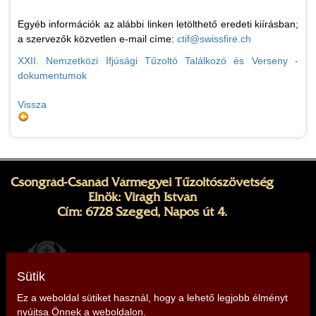
Egyéb információk az alábbi linken letölthető eredeti kiírásban;
a szervezők közvetlen e-mail címe:
ctif@swissfire.ch
XXII. Nemzetközi Ifjúsági Tűzoltó Találkozó és Verseny -
dokumentumok
Vissza
Csongrád-Csanád Vármegyei Tűzoltószövetség
Elnök: Virágh István
Cím: 6728 Szeged, Napos út 4.
Sütik
Ez a weboldal sütiket használ, hogy a lehető legjobb élményt
nyújtsa Önnek a weboldalon.