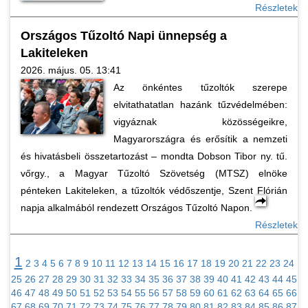
Részletek
Országos Tűzoltó Napi ünnepség a
Lakiteleken
2026. május. 05. 13:41
Az önkéntes tűzoltók szerepe
elvitathatatlan hazánk tűzvédelmében:
vigyáznak közösségeikre,
Magyarországra és erősítik a nemzeti
és hivatásbeli összetartozást – mondta Dobson Tibor ny. tű.
vőrgy., a Magyar Tűzoltó Szövetség (MTSZ) elnöke
pénteken Lakiteleken, a tűzoltók védőszentje, Szent Flórián
napja alkalmából rendezett Országos Tűzoltó Napon.
Részletek
1
2
3
4
5
6
7
8
9
10
11
12
13
14
15
16
17
18
19
20
21
22
23
24
25
26
27
28
29
30
31
32
33
34
35
36
37
38
39
40
41
42
43
44
45
46
47
48
49
50
51
52
53
54
55
56
57
58
59
60
61
62
63
64
65
66
67
68
69
70
71
72
73
74
75
76
77
78
79
80
81
82
83
84
85
86
87