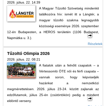
2026. július. 22. 14:39
A Magyar Tűzoltó Szövetség mindenkit
találkozóra hív: ismét itt a Lángtér, a
magyar tűzoltó szakma legnagyobb
közösségi eseménye 2026. szeptember
12-én Budapesten, a HEROS területén (1106 Budapest,
Napmátka u. 3.).
Részletek
Tűzoltó Olimpia 2026
2026. július. 22. 08:21
A fiatalok után a felnőtt csapatok – a
Vértessomló ÖTE női és férfi csapata –
vannak soron, hogy képviseljék
hazánkat a nemzetközi
megmérettetésen. 2026. július 23-24. között zajlanak az
edzőfutamok, július 25-én (csütörtökön) pedig a mindent
eldöntő verseny.