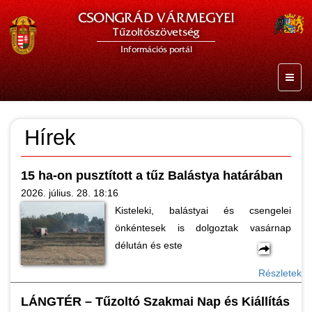
CSONGRÁD VÁRMEGYEI
Tűzoltószövetség
Információs portál
Hírek
15 ha-on pusztított a tűz Balástya határában
2026. július. 28. 18:16
Kisteleki, balástyai és csengelei
önkéntesek is dolgoztak vasárnap
délután és este
Részletek
LÁNGTÉR – Tűzoltó Szakmai Nap és Kiállítás