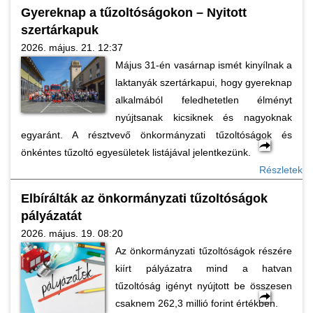
Gyereknap a tűzoltóságokon – Nyitott
szertárkapuk
2026. május. 21. 12:37
Május 31-én vasárnap ismét kinyílnak a
laktanyák szertárkapui, hogy gyereknap
alkalmából feledhetetlen élményt
nyújtsanak kicsiknek és nagyoknak
egyaránt. A résztvevő önkormányzati tűzoltóságok és
önkéntes tűzoltó egyesületek listájával jelentkezünk.
Részletek
Elbírálták az önkormányzati tűzoltóságok
pályázatát
2026. május. 19. 08:20
Az önkormányzati tűzoltóságok részére
kiírt pályázatra mind a hatvan
tűzoltóság igényt nyújtott be összesen
csaknem 262,3 millió forint értékben.