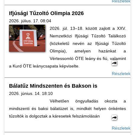
Részletek
Ifjúsági Tűzoltó Olimpia 2026
2026. július. 17. 08:04
2026. júl. 13–18. között zajlott a XXV.
Nemzetközi Ifjúsági Tűzoltó Találkozó
(közkeletű nevén az Ifjúsági Tűzoltó
Olimpia), amelyen hazánkat a
Vértessomló ÖTE leány és fiú, valamint
a Kurd ÖTE leánycsapata képviselte.
Részletek
Bálatűz Mindszenten és Bakson is
2026. június. 14. 18:10
Vélhetően öngyulladás okozta a
mindszenti és baksi bálatüzet is, mindkét helyen önkéntes
tűzoltók is dolgoztak a káresetek felszámolásán
Részletek