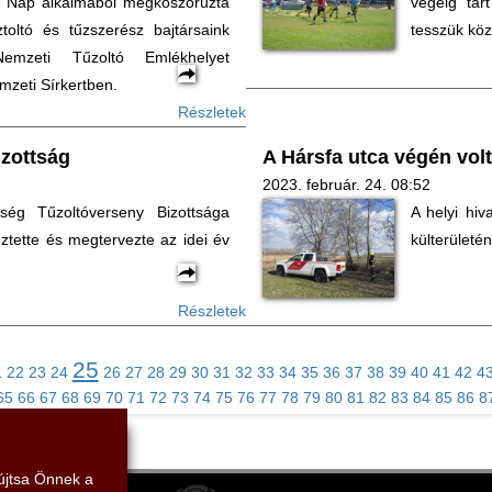
i Nap alkalmából megkoszorúzta
végéig tar
ztoltó és tűzszerész bajtársaink
tesszük köz
 Nemzeti Tűzoltó Emlékhelyet
mzeti Sírkertben.
Részletek
izottság
A Hársfa utca végén volt
2023. február. 24. 08:52
ég Tűzoltóverseny Bizottsága
A helyi hiv
eztette és megtervezte az idei év
külterületén
Részletek
25
1
22
23
24
26
27
28
29
30
31
32
33
34
35
36
37
38
39
40
41
42
4
65
66
67
68
69
70
71
72
73
74
75
76
77
78
79
80
81
82
83
84
85
86
8
yújtsa Önnek a