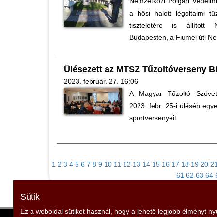
Nemzetközi Polgári Védelm
a hősi halott légoltalmi tű
tiszteletére is állított
Budapesten, a Fiumei úti Ne
Ülésezett az MTSZ Tűzoltóverseny B
2023. február. 27. 16:06
A Magyar Tűzoltó Szövets
2023. febr. 25-i ülésén egy
sportversenyeit.
1
2
3
4
5
6
7
8
9
10
11
12
13
14
15
16
17
18
19
20
2
61
62
63
64
Sütik
Ez a weboldal sütiket használ, hogy a lehető legjobb élményt n