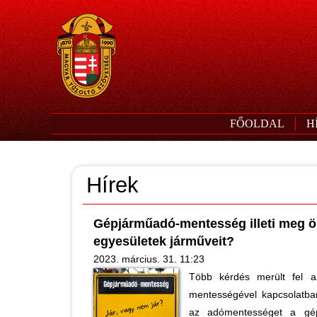
FŐOLDAL
H
Hírek
Gépjárműadó-mentesség illeti meg ö
egyesületek járműveit?
2023. március. 31. 11:23
Több kérdés merült fel a
mentességével kapcsolatba
az adómentességet a gép