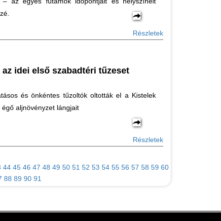
t – az egyes futamok időpontjait és helyszíneit
zé.
Részletek
 az idei első szabadtéri tűzeset
atásos és önkéntes tűzoltók oltották el a Kistelek
 égő aljnövényzet lángjait
Részletek
3
44
45
46
47
48
49
50
51
52
53
54
55
56
57
58
59
60
7
88
89
90
91