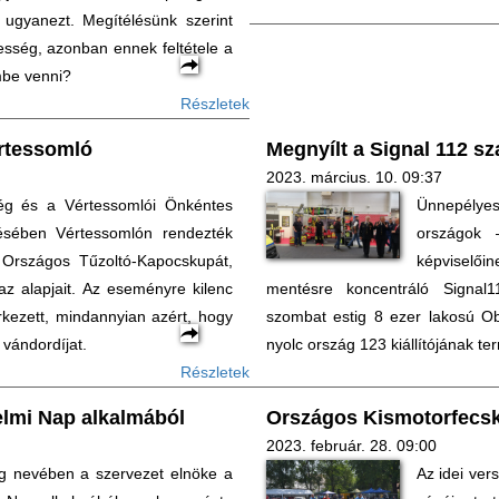
k ugyanezt. Megítélésünk szerint
esség, azonban ennek feltétele a
embe venni?
Részletek
rtessomló
Megnyílt a Signal 112 s
2023. március. 10. 09:37
ég és a Vértessomlói Önkéntes
Ünnepélyes
ésében Vértessomlón rendezték
országok 
Országos Tűzoltó-Kapocskupát,
képviselőin
 az alapjait. Az eseményre kilenc
mentésre koncentráló Signal1
érkezett, mindannyian azért, hogy
szombat estig 8 ezer lakosú Obe
 vándordíjat.
nyolc ország 123 kiállítójának ter
Részletek
lmi Nap alkalmából
Országos Kismotorfecsk
2023. február. 28. 09:00
g nevében a szervezet elnöke a
Az idei ver