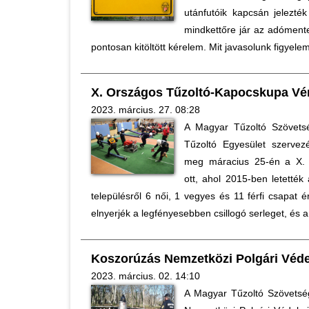
utánfutóik kapcsán jelezté
mindkettőre jár az adóment
pontosan kitöltött kérelem. Mit javasolunk figyel
X. Országos Tűzoltó-Kapocskupa Vé
2023. március. 27. 08:28
A Magyar Tűzoltó Szövets
Tűzoltó Egyesület szervez
meg máracius 25-én a X. 
ott, ahol 2015-ben letették
településről 6 női, 1 vegyes és 11 férfi csapat 
elnyerjék a legfényesebben csillogó serleget, és a
Koszorúzás Nemzetközi Polgári Véde
2023. március. 02. 14:10
A Magyar Tűzoltó Szövetsé