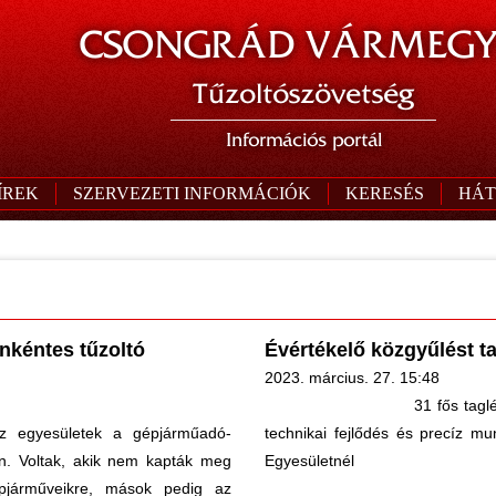
CSONGRÁD VÁRMEGY
Tűzoltószövetség
Információs portál
ÍREK
SZERVEZETI INFORMÁCIÓK
KERESÉS
HÁT
nkéntes tűzoltó
Évértékelő közgyűlést ta
2023. március. 27. 15:48
31 fős tagl
z egyesületek a gépjárműadó-
technikai fejlődés és precíz 
n. Voltak, akik nem kapták meg
Egyesületnél
járműveikre, mások pedig az