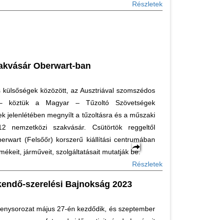
Részletek
zakvásár Oberwart-ban
 külsőségek közözött, az Ausztriával szomszédos
– köztük a Magyar – Tűzoltó Szövetségek
ek jelenlétében megnyílt a tűzoltásra és a műszaki
12 nemzetközi szakvásár. Csütörtök reggeltől
rwart (Felsőőr) korszerű kiállítási centrumában
mékeit, járműveit, szolgáltatásait mutatják be.
Részletek
endő-szerelési Bajnokság 2023
senysorozat május 27-én kezdődik, és szeptember