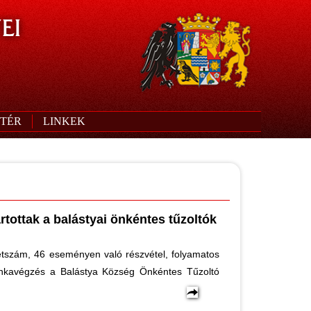
EI
TÉR
LINKEK
rtottak a balástyai önkéntes tűzoltók
étszám, 46 eseményen való részvétel, folyamatos
munkavégzés a Balástya Község Önkéntes Tűzoltó