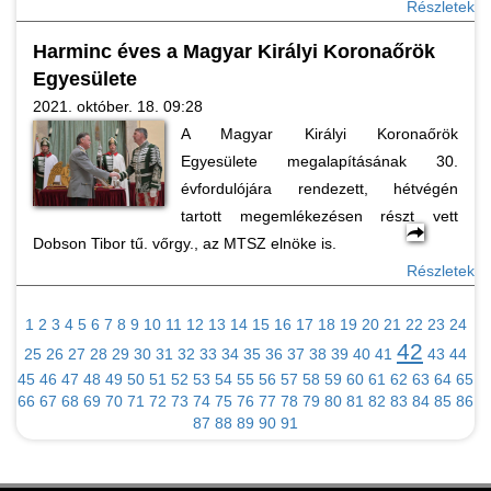
Részletek
Harminc éves a Magyar Királyi Koronaőrök
Egyesülete
2021. október. 18. 09:28
A Magyar Királyi Koronaőrök
Egyesülete megalapításának 30.
évfordulójára rendezett, hétvégén
tartott megemlékezésen részt vett
Dobson Tibor tű. vőrgy., az MTSZ elnöke is.
Részletek
1
2
3
4
5
6
7
8
9
10
11
12
13
14
15
16
17
18
19
20
21
22
23
24
42
25
26
27
28
29
30
31
32
33
34
35
36
37
38
39
40
41
43
44
45
46
47
48
49
50
51
52
53
54
55
56
57
58
59
60
61
62
63
64
65
66
67
68
69
70
71
72
73
74
75
76
77
78
79
80
81
82
83
84
85
86
87
88
89
90
91