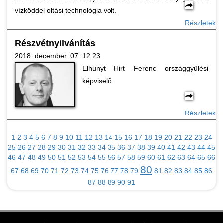
vízköddel oltási technológia volt.
Részletek
Részvétnyilvánítás
2018. december. 07. 12:23
Elhunyt Hirt Ferenc országgyűlési
képviselő.
Részletek
1
2
3
4
5
6
7
8
9
10
11
12
13
14
15
16
17
18
19
20
21
22
23
24
25
26
27
28
29
30
31
32
33
34
35
36
37
38
39
40
41
42
43
44
45
46
47
48
49
50
51
52
53
54
55
56
57
58
59
60
61
62
63
64
65
66
80
67
68
69
70
71
72
73
74
75
76
77
78
79
81
82
83
84
85
86
87
88
89
90
91