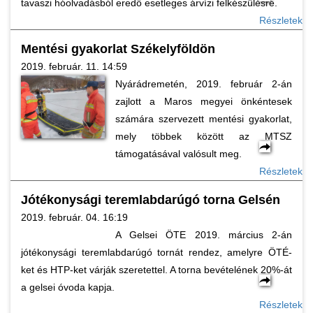
tavaszi hóolvadásból eredő esetleges árvízi felkészülésre.
Részletek
Mentési gyakorlat Székelyföldön
2019. február. 11. 14:59
Nyárádremetén, 2019. február 2-án
zajlott a Maros megyei önkéntesek
számára szervezett mentési gyakorlat,
mely többek között az MTSZ
támogatásával valósult meg.
Részletek
Jótékonysági teremlabdarúgó torna Gelsén
2019. február. 04. 16:19
A Gelsei ÖTE 2019. március 2-án
jótékonysági teremlabdarúgó tornát rendez, amelyre ÖTÉ-
ket és HTP-ket várják szeretettel. A torna bevételének 20%-át
a gelsei óvoda kapja.
Részletek