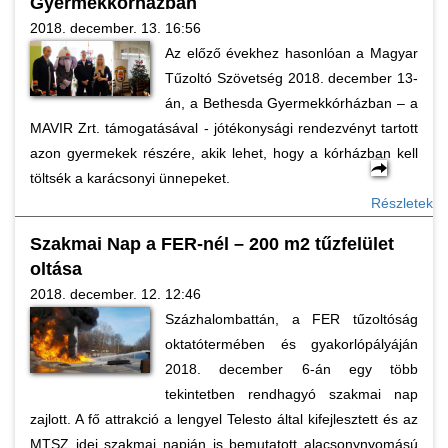
Gyermekkórházban
2018. december. 13. 16:56
Az előző évekhez hasonlóan a Magyar
Tűzoltó Szövetség 2018. december 13-
án, a Bethesda Gyermekkórházban – a
MAVIR Zrt. támogatásával - jótékonysági rendezvényt tartott
azon gyermekek részére, akik lehet, hogy a kórházban kell
töltsék a karácsonyi ünnepeket.
Részletek
Szakmai Nap a FER-nél – 200 m2 tűzfelület
oltása
2018. december. 12. 12:46
Százhalombattán, a FER tűzoltóság
oktatótermében és gyakorlópályáján
2018. december 6-án egy több
tekintetben rendhagyó szakmai nap
zajlott. A fő attrakció a lengyel Telesto által kifejlesztett és az
MTSZ idei szakmai napján is bemutatott alacsonynyomású