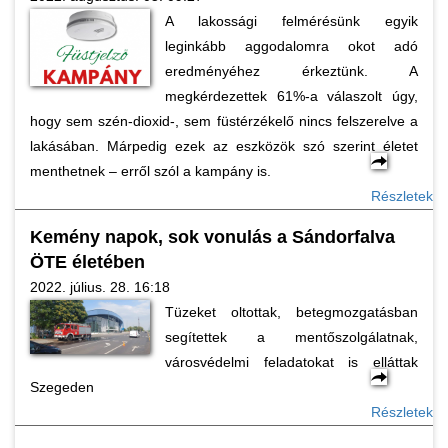
A lakossági felmérésünk egyik
leginkább aggodalomra okot adó
eredményéhez érkeztünk. A
megkérdezettek 61%-a válaszolt úgy,
hogy sem szén-dioxid-, sem füstérzékelő nincs felszerelve a
lakásában. Márpedig ezek az eszközök szó szerint életet
menthetnek – erről szól a kampány is.
Részletek
Kemény napok, sok vonulás a Sándorfalva
ÖTE életében
2022. július. 28. 16:18
Tüzeket oltottak, betegmozgatásban
segítettek a mentőszolgálatnak,
városvédelmi feladatokat is elláttak
Szegeden
Részletek