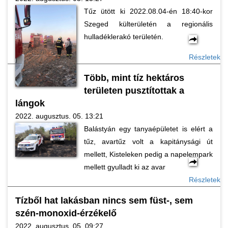
Tűz ütött ki 2022.08.04-én 18:40-kor
Szeged külterületén a regionális
hulladéklerakó területén.
Részletek
Több, mint tíz hektáros
területen pusztítottak a
lángok
2022. augusztus. 05. 13:21
Balástyán egy tanyaépületet is elért a
tűz, avartűz volt a kapitánysági út
mellett, Kisteleken pedig a napelempark
mellett gyulladt ki az avar
Részletek
Tízből hat lakásban nincs sem füst-, sem
szén-monoxid-érzékelő
2022. augusztus. 05. 09:27