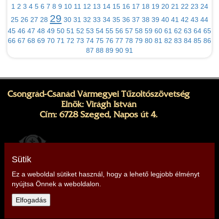
1
2
3
4
5
6
7
8
9
10
11
12
13
14
15
16
17
18
19
20
21
22
23
24
29
25
26
27
28
30
31
32
33
34
35
36
37
38
39
40
41
42
43
44
45
46
47
48
49
50
51
52
53
54
55
56
57
58
59
60
61
62
63
64
65
66
67
68
69
70
71
72
73
74
75
76
77
78
79
80
81
82
83
84
85
86
87
88
89
90
91
Csongrád-Csanád Vármegyei Tűzoltószövetség
Elnök: Virágh István
Cím: 6728 Szeged, Napos út 4.
Sütik
Ez a weboldal sütiket használ, hogy a lehető legjobb élményt
nyújtsa Önnek a weboldalon.
Telefon: +36 30 436 1508
Elfogadás
E-mail:
csongrad@tuzoltoszovetseg.hu