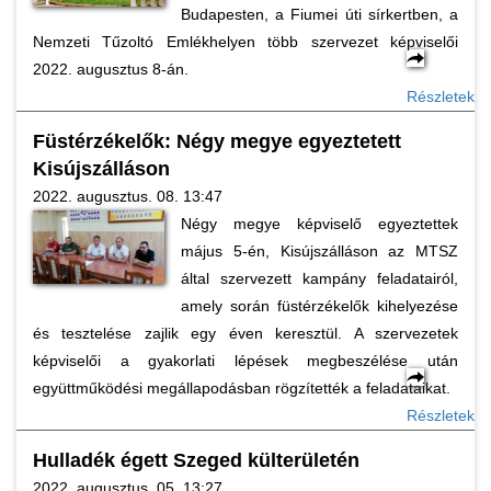
Budapesten, a Fiumei úti sírkertben, a
Nemzeti Tűzoltó Emlékhelyen több szervezet képviselői
2022. augusztus 8-án.
Részletek
Füstérzékelők: Négy megye egyeztetett
Kisújszálláson
2022. augusztus. 08. 13:47
Négy megye képviselő egyeztettek
május 5-én, Kisújszálláson az MTSZ
által szervezett kampány feladatairól,
amely során füstérzékelők kihelyezése
és tesztelése zajlik egy éven keresztül. A szervezetek
képviselői a gyakorlati lépések megbeszélése után
együttműködési megállapodásban rögzítették a feladataikat.
Részletek
Hulladék égett Szeged külterületén
2022. augusztus. 05. 13:27