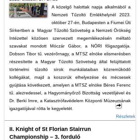
A közelgő halottak napja alkalmából a
Nemzeti Tűzoltó Emlékhelynél 2023.
október 27-én, Budapesten a Fiumei Úti
Sírkertben a Magyar Tűzoltó Szövetség a Nemzeti Örökség
Intézettel közösen szervezett megemlékezésén méltató
szavakat mondott Móczár Gábor, a NÖRI főigazgatója.
Dobson Tibor tű. vezérőrnagy, a MTSZ elnöke elismerésben
részesítette a Magyar Tűzoltó Szövetség által felújíttatott
történelmi tűzoltó sírok munkálataiban közreműködő
kollégákat, majd a koszorúk elhelyezése és mécsesek
gyújtása következett, amelyen a MTSZ elnöke Béres Ferenc
tű. alezredessel, a Hagyományőrző Bizottság vezetőjével és
Dr. Berki Imre, a Katasztrófavédelem Központi Múzeumának
igazgatójával rótta le kegyeletét.
Részletek
II. Knight of St Florian Stairrun
Championship – 3. forduló