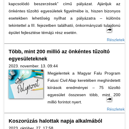
kapcsolódó beszerzések” című pályázat. Ajánljuk az
önkéntes tűzoltó egyesületek figyelmébe is, hiszen bizonyos
esetekben lehetőség nyílhat a pályázatra – különös
tekintettel a III. fejezetben található, önkormányzati tulajdonú
épület fejlesztése témájú rész esetén.
Részletek
Több, mint 200 millió az önkéntes tűzoltó
egyesületeknek
2023. november. 13. 09:44
Megjelentek a Magyar Falu Program
Falusi Civil Alap keretében meghirdetett
kiírások eredményei – 75 tűzoltó
egyesület összesen több, mint 200
millió forintot nyert.
Részletek
Koszorúzás halottak napja alkalmából
2023. október. 27. 17:58