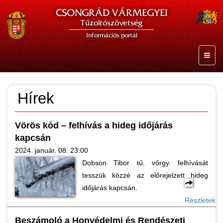
CSONGRÁD VÁRMEGYEI
Tűzoltószövetség
Információs portál
Hírek
Vörös kód – felhívás a hideg időjárás
kapcsán
2024. január. 08. 23:00
Dobson Tibor tű. vőrgy. felhívását
tesszük közzé az előrejelzett hideg
időjárás kapcsán.
Részletek
Beszámoló a Honvédelmi és Rendészeti