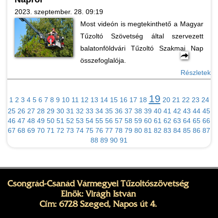
2023. szeptember. 28. 09:19
Most videón is megtekinthető a Magyar
Tűzoltó Szövetség által szervezett
balatonföldvári Tűzoltó Szakmai Nap
összefoglalója.
Részletek
19
1
2
3
4
5
6
7
8
9
10
11
12
13
14
15
16
17
18
20
21
22
23
24
25
26
27
28
29
30
31
32
33
34
35
36
37
38
39
40
41
42
43
44
45
46
47
48
49
50
51
52
53
54
55
56
57
58
59
60
61
62
63
64
65
66
67
68
69
70
71
72
73
74
75
76
77
78
79
80
81
82
83
84
85
86
87
88
89
90
91
Csongrád-Csanád Vármegyei Tűzoltószövetség
Elnök: Virágh István
Cím: 6728 Szeged, Napos út 4.