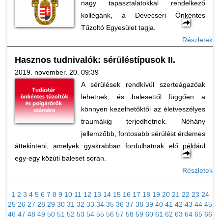
nagy tapasztalatokkal rendelkező
kollégánk, a Devecseri Önkéntes
Tűzoltó Egyesület tagja.
Részletek
Hasznos tudnivalók: sérüléstípusok II.
2019. november. 20. 09:39
A sérülések rendkívül szerteágazóak
lehetnek, és balesettől függően a
könnyen kezelhetőktől az életveszélyes
traumákig terjedhetnek. Néhány
jellemzőbb, fontosabb sérülést érdemes
áttekinteni, amelyek gyakrabban fordulhatnak elő például
egy-egy közúti baleset során.
Részletek
1
2
3
4
5
6
7
8
9
10
11
12
13
14
15
16
17
18
19
20
21
22
23
24
25
26
27
28
29
30
31
32
33
34
35
36
37
38
39
40
41
42
43
44
45
46
47
48
49
50
51
52
53
54
55
56
57
58
59
60
61
62
63
64
65
66