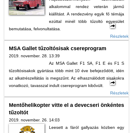
alkalommal rendez veterán jármű
kiállítást. A rendezvény egyik fő témája
ezúttal minél több tűzoltó egyesület
bemutatása, felvonultatása.
Részletek
MSA Gallet tűzoltósisak csereprogram
2019. november. 28. 13:39
Az MSA Gallet F1 SA, F1 E és F1 S
tűzoltósisakok gyártása több mint 10 éve befejeződött, idén
az alkatrészellátás is megszűnt. Az elhasználódott sisakokra
vonatkozó, tavasszal indult csereprogram kibővült.
Részletek
Mentőhelikopter vitte el a devecseri önkéntes
tűzoltót
2019. november. 26. 14:03
Leesett a fáról gallyazás közben egy