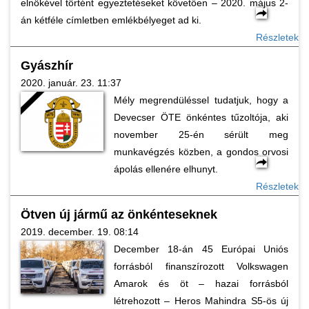
elnökével történt egyeztetéseket követően – 2020. május 2-
án kétféle címletben emlékbélyeget ad ki.
Részletek
Gyászhír
2020. január. 23. 11:37
Mély megrendüléssel tudatjuk, hogy a
Devecser ÖTE önkéntes tűzoltója, aki
november 25-én sérült meg
munkavégzés közben, a gondos orvosi
ápolás ellenére elhunyt.
Részletek
Ötven új jármű az önkénteseknek
2019. december. 19. 08:14
December 18-án 45 Európai Uniós
forrásból finanszírozott Volkswagen
Amarok és öt – hazai forrásból
létrehozott – Heros Mahindra S5-ös új