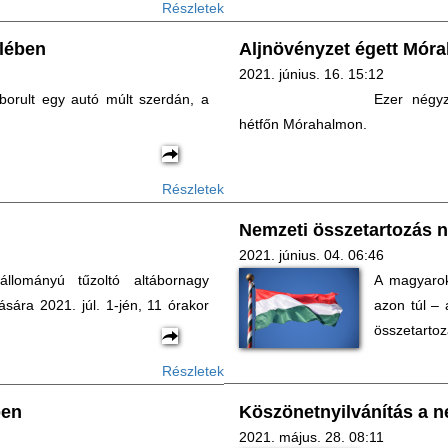
Részletek
elében
Aljnövényzet égett Mór
2021. június. 16. 15:12
borult egy autó múlt szerdán, a
Ezer négyz
hétfőn Mórahalmon.
Részletek
Nemzeti összetartozás n
2021. június. 04. 06:46
llományú tűzoltó altábornagy
A magyarok
sára 2021. júl. 1-jén, 11 órakor
azon túl – 
összetartoz
Részletek
ben
Köszönetnyilvánítás a n
2021. május. 28. 08:11