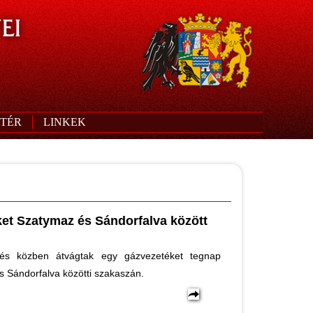
EI
TÉR
LINKEK
et Szatymaz és Sándorfalva között
és közben átvágtak egy gázvezetéket tegnap
s Sándorfalva közötti szakaszán.