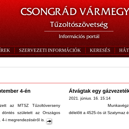
CSONGRÁD VÁRMEGY
Tűzoltószövetség
Információs portál
ÍREK
SZERVEZETI INFORMÁCIÓK
KERESÉS
HÁT
ptember 4-én
Átvágtak egy gázvezeték
2021. június. 16. 15:14
ezett az MTSZ Tűzoltóverseny
Munkavégz
 döntés született az Országos
délelőtt a 4525-ös út Szatymaz é
. 4-i megrendezéséről is.