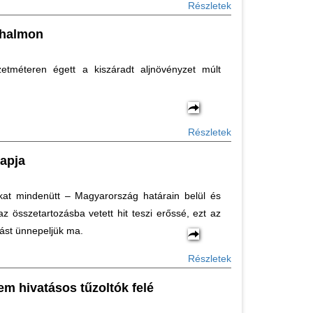
Részletek
ahalmon
etméteren égett a kiszáradt aljnövényzet múlt
Részletek
apja
at mindenütt – Magyarország határain belül és
az összetartozásba vetett hit teszi erőssé, ezt az
ást ünnepeljük ma.
Részletek
em hivatásos tűzoltók felé