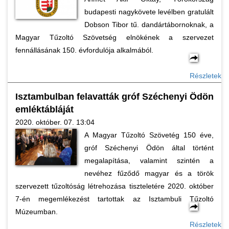
budapesti nagykövete levélben gratulált
Dobson Tibor tű. dandártábornoknak, a
Magyar Tűzoltó Szövetség elnökének a szervezet
fennállásának 150. évfordulója alkalmából.
Részletek
Isztambulban felavatták gróf Széchenyi Ödön
emléktábláját
2020. október. 07. 13:04
A Magyar Tűzoltó Szövetég 150 éve,
gróf Széchenyi Ödön által történt
megalapítása, valamint szintén a
nevéhez fűződő magyar és a török
szervezett tűzoltóság létrehozása tiszteletére 2020. október
7-én megemlékezést tartottak az Isztambuli Tűzoltó
Múzeumban.
Részletek