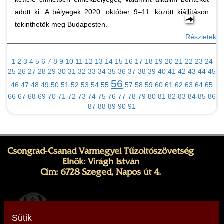
adott ki. A bélyegek 2020. október 9–11. között kiállításon
tekinthetők meg Budapesten.
Részletek
1
2
3
4
5
6
7
8
9
10
11
12
13
14
15
16
17
18
19
20
21
22
23
24
25
26
27
28
29
30
31
32
33
34
35
36
37
38
39
40
41
42
43
44
45
56
46
47
48
49
50
51
52
53
54
55
57
58
59
60
61
62
63
64
65
66
67
68
69
70
71
72
73
74
75
76
77
78
79
80
81
82
83
84
85
86
87
88
89
90
91
Csongrád-Csanád Vármegyei Tűzoltószövetség
Elnök: Virágh István
Cím: 6728 Szeged, Napos út 4.
Sütik