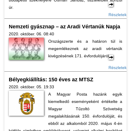
budapesti székhelyére Osman Sahbaz, tiszteletbeli konzul
úr.
Részletek
Nemzeti gyásznap – az Aradi Vértanúk Napja
2020. október. 06. 08:40
Országszerte és a határon túl is
megemlékeznek az aradi vértanúk
kivégzésének 171. évfordulójáról.
Részletek
Bélyegkiállítás: 150 éves az MTSZ
2020. október. 05. 19:33
A Magyar Posta hazánk egyik
kiemelkedő eseményeként értékelte a
Magyar Tűzoltó Szövetség
megalakításának 150. évfordulóját, és
ebből az alkalomból 2020. május 4-én
kétféle címletben emlékbélyeget, valamint alkalmi borítékot