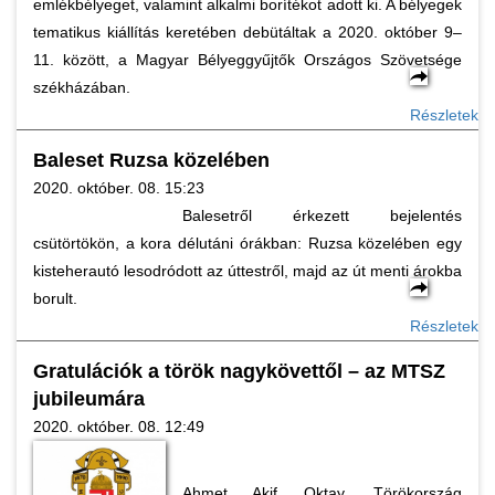
emlékbélyeget, valamint alkalmi borítékot adott ki. A bélyegek
tematikus kiállítás keretében debütáltak a 2020. október 9–
11. között, a Magyar Bélyeggyűjtők Országos Szövetsége
székházában.
Részletek
Baleset Ruzsa közelében
2020. október. 08. 15:23
Balesetről érkezett bejelentés
csütörtökön, a kora délutáni órákban: Ruzsa közelében egy
kisteherautó lesodródott az úttestről, majd az út menti árokba
borult.
Részletek
Gratulációk a török nagykövettől – az MTSZ
jubileumára
2020. október. 08. 12:49
Ahmet Akif Oktay, Törökország