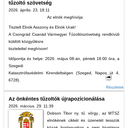
tűzoltó szövetség
2026. április. 23. 18:11
Az elnök meghívója:
Tisztelt Elnök Asszony és Elnök Urak!
A Csongrád Csanád Vármegyei Tűzoltószövetség rendkívüli
küldött közgyűlésre
tisztelettel meghívom!
Időpontja és helye: 2026. május 08-án, péntek 18:00 óra, a
Szegedi
Katasztrófavédelmi Kirendeltségen (Szeged, Napos út 4,
6728).
Részletek
Az önkéntes tűzoltók újrapozícionálása
2026. március. 29. 11:39
Dobson Tibor ny. tű. vőrgy., az MTSZ
elnökének cikkét és üzenetét tesszük
közzé honlapunkon a nem hivatásos