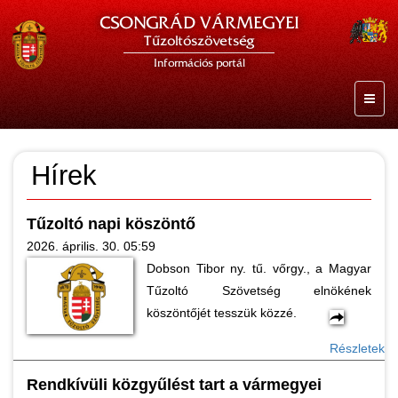
CSONGRÁD VÁRMEGYEI
Tűzoltószövetség
Információs portál
Hírek
Tűzoltó napi köszöntő
2026. április. 30. 05:59
Dobson Tibor ny. tű. vőrgy., a Magyar
Tűzoltó Szövetség elnökének
köszöntőjét tesszük közzé.
Részletek
Rendkívüli közgyűlést tart a vármegyei