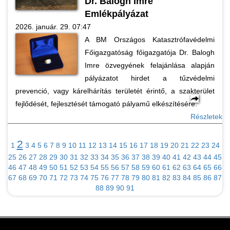
Dr. Balogh Imre
Emlékpályázat
2026. január. 29. 07:47
A BM Országos Katasztrófavédelmi
Főigazgatóság főigazgatója Dr. Balogh
Imre özvegyének felajánlása alapján
pályázatot hirdet a tűzvédelmi
prevenció, vagy kárelhárítás területét érintő, a szakterület
fejlődését, fejlesztését támogató pályamű elkészítésére.
Részletek
2
1
3
4
5
6
7
8
9
10
11
12
13
14
15
16
17
18
19
20
21
22
23
24
25
26
27
28
29
30
31
32
33
34
35
36
37
38
39
40
41
42
43
44
45
46
47
48
49
50
51
52
53
54
55
56
57
58
59
60
61
62
63
64
65
66
67
68
69
70
71
72
73
74
75
76
77
78
79
80
81
82
83
84
85
86
87
88
89
90
91